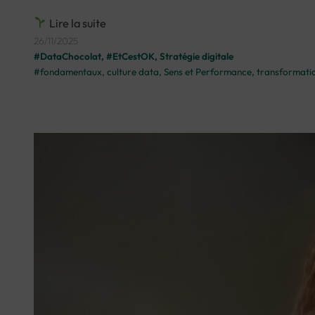
Lire la suite
26/11/2025
#DataChocolat
, 
#EtCestOK
, 
Stratégie digitale
#fondamentaux
, 
culture data
, 
Sens et Performance
, 
transformatio