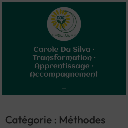
Aller
au
contenu
Carole Da Silva ·
Transformation ·
Apprentissage ·
Accompagnement
Catégorie :
Méthodes