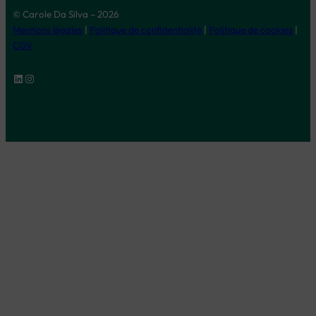
© Carole Da Silva – 2026
Mentions légales
|
Politique de confidentialité
|
Politique de cookies
|
CGV
LinkedIn
Instagram