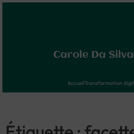
Aller
au
contenu
Carole Da Silva
Accueil
Transformation digit
Étiquette :
facett