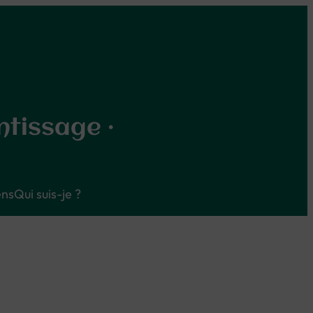
ntissage ·
ens
Qui suis-je ?