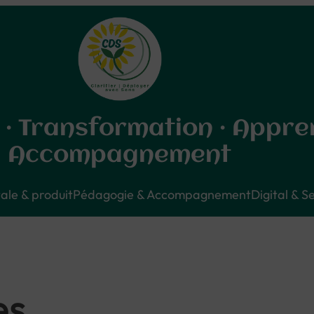
 · Transformation · Appre
Accompagnement
ale & produit
Pédagogie & Accompagnement
Digital & S
es