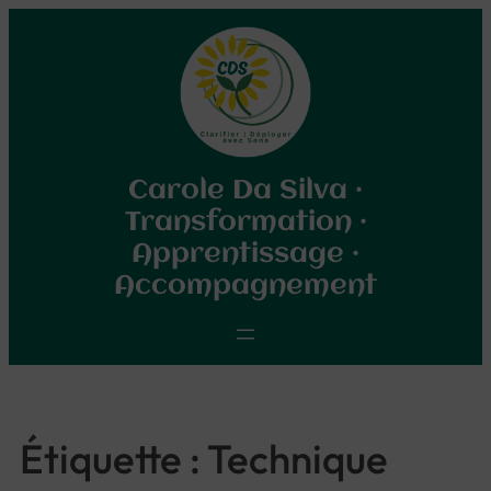
Aller
au
contenu
Carole Da Silva ·
Transformation ·
Apprentissage ·
Accompagnement
Étiquette :
Technique