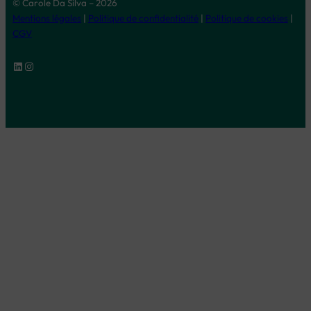
© Carole Da Silva – 2026
Mentions légales
|
Politique de confidentialité
|
Politique de cookies
|
CGV
LinkedIn
Instagram