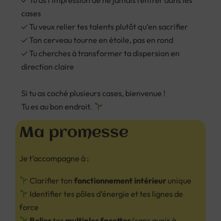
✓ Tu as l’impression de ne jamais rentrer dans les
cases
✓ Tu veux relier tes talents plutôt qu’en sacrifier
✓ Ton cerveau tourne en étoile, pas en rond
✓ Tu cherches à transformer ta dispersion en
direction claire
Si tu as coché plusieurs cases, bienvenue !
Tu es au bon endroit.
Ma promesse
Je t’accompagne à :
Clarifier ton
fonctionnement intérieur
unique
Identifier tes pôles d’énergie et tes lignes de
force
Relier
tes
multiples facettes
(sans avoir à