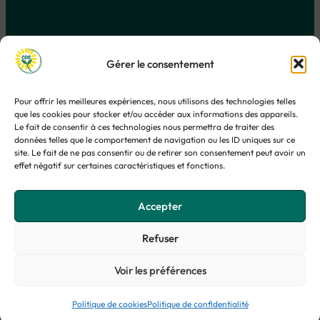
Carole Da Silva
Gérer le consentement
Transformation · Apprentissage · Accompagnement
Pour offrir les meilleures expériences, nous utilisons des technologies telles
que les cookies pour stocker et/ou accéder aux informations des appareils.
Le fait de consentir à ces technologies nous permettra de traiter des
Clarifier · Déployer · avec Sens :
données telles que le comportement de navigation ou les ID uniques sur ce
Transformation digitale & produit
·
Pédagogie & accompagnement
·
site. Le fait de ne pas consentir ou de retirer son consentement peut avoir un
Explorations & potentiels
effet négatif sur certaines caractéristiques et fonctions.
© Carole Da Silva – 2026
Mentions légales
|
Politique de confidentialité
|
Politique de cookies
|
Accepter
CGV
Refuser
LinkedIn
Instagram
Voir les préférences
Politique de cookies
Politique de confidentialité