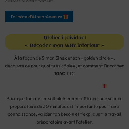
désinscrire à tout moment.
J'ai hâte d'être prévenu·e
Atelier individuel
« Décoder mon WHY intérieur »
À la façon de Simon Sinek et son « golden circle » :
découvre ce pour quoi tu es câblé·e, et comment l’incarner
106€
TTC
Je prends RDV pour décoder mon Why
Pour que ton atelier soit pleinement efficace, une séance
préparatoire de 30 minutes est importante pour faire
connaissance, valider ton besoin et t’expliquer le travail
préparatoire avant l’atelier.