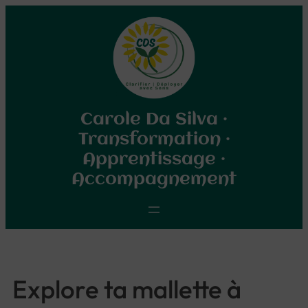
Aller
au
contenu
Carole Da Silva ·
Transformation ·
Apprentissage ·
Accompagnement
Explore ta mallette à