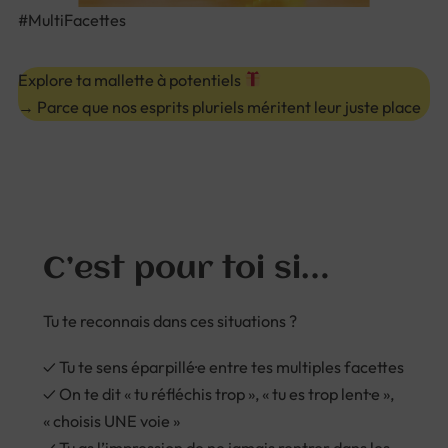
#MultiFacettes
Explore ta mallette à potentiels
→ Parce que nos esprits pluriels méritent leur juste place
C’est pour toi si…
Tu te reconnais dans ces situations ?
✓ Tu te sens éparpillé·e entre tes multiples facettes
✓ On te dit « tu réfléchis trop », « tu es trop lent·e »,
« choisis UNE voie »