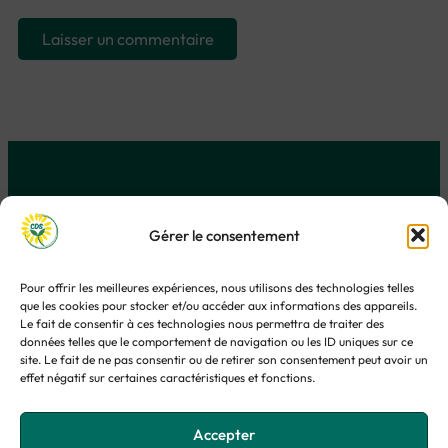
Carole Da Silva
Gérer le consentement
Transformation · Apprentissage · Accompagnement
Pour offrir les meilleures expériences, nous utilisons des technologies telles
que les cookies pour stocker et/ou accéder aux informations des appareils.
Le fait de consentir à ces technologies nous permettra de traiter des
Clarifier · Déployer · avec Sens :
données telles que le comportement de navigation ou les ID uniques sur ce
Transformation digitale & produit
·
Pédagogie & accompagnement
·
site. Le fait de ne pas consentir ou de retirer son consentement peut avoir un
Explorations & potentiels
effet négatif sur certaines caractéristiques et fonctions.
© Carole Da Silva – 2026
Mentions légales
|
Politique de confidentialité
|
Politique de cookies
|
Accepter