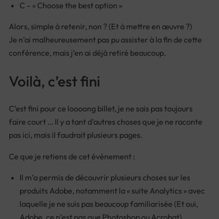
C – « Choose the best option »
Alors, simple à retenir, non ? (Et à mettre en œuvre ?)
Je n’ai malheureusement pas pu assister à la fin de cette
conférence, mais j’en ai déjà retiré beaucoup.
Voilà, c’est fini
C’est fini pour ce loooong billet, je ne sais pas toujours
faire court … Il y a tant d’autres choses que je ne raconte
pas ici, mais il faudrait plusieurs pages.
Ce que je retiens de cet événement :
Il m’a permis de découvrir plusieurs choses sur les
produits Adobe, notamment la « suite Analytics » avec
laquelle je ne suis pas beaucoup familiarisée (Et oui,
Adobe, ce n’est pas que Photoshop ou Acrobat).