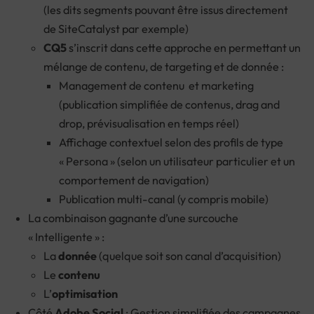
(les dits segments pouvant être issus directement
de SiteCatalyst par exemple)
CQ5
s’inscrit dans cette approche en permettant un
mélange de contenu, de targeting et de donnée :
Management de contenu et marketing
(publication simplifiée de contenus, drag and
drop, prévisualisation en temps réel)
Affichage contextuel selon des profils de type
« Persona » (selon un utilisateur particulier et un
comportement de navigation)
Publication multi-canal (y compris mobile)
La combinaison gagnante d’une surcouche
« Intelligente » :
La
donnée
(quelque soit son canal d’acquisition)
Le
contenu
L’
optimisation
Côté
Adobe Social
: Gestion simplifiée des campagnes