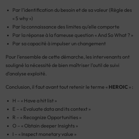
Par l’identification du besoin et de sa valeur (Règle des
« 5 why »)
Par la connaissance des limites qu’elle comporte
Par la réponse à la fameuse question « And So What ? »
Par sa capacité à impulser un changement
Pour l’ensemble de cette démarche, les intervenants ont
souligné la nécessité de bien maîtriser l’outil de suivi
d’analyse exploité.
Conclusion, il faut avant tout retenir le terme «
HEROIC
» :
H – « Have a hit list »
E – « Evaluate data and its context »
R – « Recognize Opportunities »
O – « Obtain deeper Insights »
I – « Inspect monetary value »